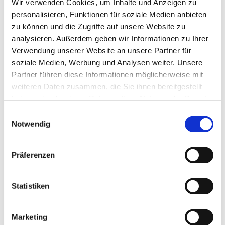
Wir verwenden Cookies, um Inhalte und Anzeigen zu
Zur Erhebung und Speicherung der Nutzungsdaten setzen
personalisieren, Funktionen für soziale Medien anbieten
wir auch Cookies ein.
zu können und die Zugriffe auf unsere Website zu
analysieren. Außerdem geben wir Informationen zu Ihrer
Dabei handelt es sich um kleine Textdateien, die auf Ihrem
Verwendung unserer Website an unsere Partner für
Computer gespeichert werden und zur Speicherung von
soziale Medien, Werbung und Analysen weiter. Unsere
statistischen Information wie Betriebssystem, Ihrem
Partner führen diese Informationen möglicherweise mit
Internetbenutzungsprogramm (Browser), IP-Adresse, der
weiteren Daten zusammen, die Sie ihnen bereitgestellt
zuvor aufgerufene Webseite (Referrer-URL) und der Uhrzeit
haben oder die sie im Rahmen Ihrer Nutzung der Dienste
dienen. Diese Daten erheben wir ausschließlich, zu
gesammelt haben.
Einwilligungsauswahl
statistischen Zwecken, um unseren Internetauftritt weiter
Notwendig
zu optimieren und unsere Internetangebote noch attraktiver
gestalten zu können.
Präferenzen
Die Erhebung und Speicherung erfolgt ausschließlich in
anonymisierter oder pseudonymisierter Form und lässt
Statistiken
keinen Rückschluss auf Sie als natürliche Person zu.
Marketing