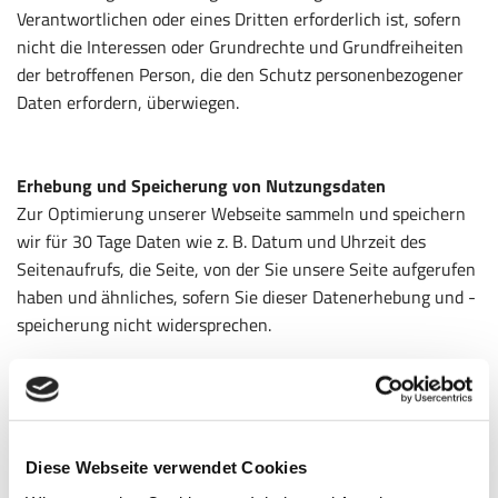
Verantwortlichen oder eines Dritten erforderlich ist, sofern
nicht die Interessen oder Grundrechte und Grundfreiheiten
der betroffenen Person, die den Schutz personenbezogener
Daten erfordern, überwiegen.
Erhebung und Speicherung von Nutzungsdaten
Zur Optimierung unserer Webseite sammeln und speichern
wir für 30 Tage Daten wie z. B. Datum und Uhrzeit des
Seitenaufrufs, die Seite, von der Sie unsere Seite aufgerufen
haben und ähnliches, sofern Sie dieser Datenerhebung und -
speicherung nicht widersprechen.
Dies erfolgt anonymisiert, ohne den Benutzer der Seite
persönlich zu identifizieren. Ggf. werden Nutzerprofile mittels
eines Pseudonyms erstellt. Auch hierbei erfolgt keine
Verbindung zwischen der hinter dem Pseudonym stehenden
Diese Webseite verwendet Cookies
natürlichen Personen mit den erhobenen Nutzungsdaten.